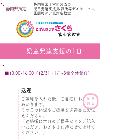
静岡県富士宮市宮原の
静岡県指定
児童発達支援,放課後等デイサービス,
医療的ケア児対応教室
児童発達支援の1日
■10:00-16:00（12/31・1/1-3完全休館日）
​送迎
ご連絡を入れた後、ご自宅にお迎えに
ME
NU
あがります。
その日の体調やご機嫌を送迎員にお伝
えください。
​（連絡帳に本日のご様子などをご記入
いただき、お子さまに持たせてあげて
ください。）