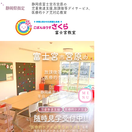
静岡県富士宮市宮原の
静岡県指定
児童発達支援,放課後等デイサービス,
医療的ケア児対応教室
富士宮
宮原
市
の
児童発達支援
放課後等デイサービス
医療的ケア児対応教室
〒418-0005
静岡県富士宮市宮原363-62
ME
平日・土日祝
9:00～18:00
NU
児童発達支援
医療的ケア児童
随時見学受付中!!
"医療的ケアが必要なお子さま"
も看
護師常駐のためお気軽にご相談くださ