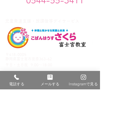
0544-55-3411
児童発達支援・放課後等デイサービス
〒418-0005
静岡県富士宮市宮原363-62
平日・
土日祝
9:00～18:00
電話する
メールする
Instagramで見る
サイトコンテンツ
ホーム
富士宮教室について
わたしたちが目指すこと
施設紹介
スタッフ紹介
提携医療機関