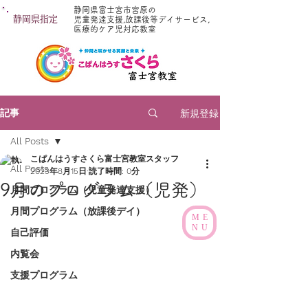
静岡県富士宮市宮原の
静岡県指定
児童発達支援,放課後等デイサービス,
医療的ケア児対応教室
新規登録
記事
All Posts
こぱんはうすさくら富士宮教室スタッフ
All Posts
2023年8月15日
読了時間: 0分
9月のプログラム（児発）
月間プログラム（児童発達支援）
月間プログラム（放課後デイ）
ME
NU
自己評価
内覧会
支援プログラム