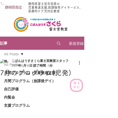
静岡県富士宮市宮原の
静岡県指定
児童発達支援,放課後等デイサービス,
医療的ケア児対応教室
新規登録
記事
All Posts
こぱんはうすさくら富士宮教室スタッフ
All Posts
2021年6月18日
読了時間: 0分
7月のプログラム(児発)
月間プログラム（児童発達支援）
月間プログラム（放課後デイ）
ME
NU
自己評価
内覧会
支援プログラム