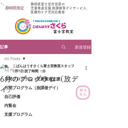
静岡県富士宮市宮原の
静岡県指定
児童発達支援,放課後等デイサービス,
医療的ケア児対応教室
新規登録
記事
All Posts
こぱんはうすさくら富士宮教室スタッフ
All Posts
5月11日
読了時間: 0分
6月のプログラム（放デ
月間プログラム（児童発達支援）
イ）
月間プログラム（放課後デイ）
ME
NU
自己評価
内覧会
支援プログラム