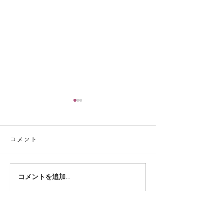
コメント
コメントを追加…
8月のプログラム（放デ
7月のプログラ
イ）
イ）