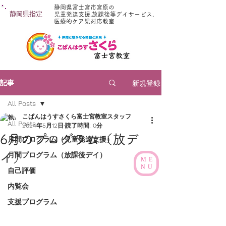
静岡県富士宮市宮原の
静岡県指定
児童発達支援,放課後等デイサービス,
医療的ケア児対応教室
新規登録
記事
All Posts
こぱんはうすさくら富士宮教室スタッフ
All Posts
2024年5月12日
読了時間: 0分
6月のプログラム（放デ
月間プログラム（児童発達支援）
イ）
月間プログラム（放課後デイ）
ME
NU
自己評価
内覧会
支援プログラム