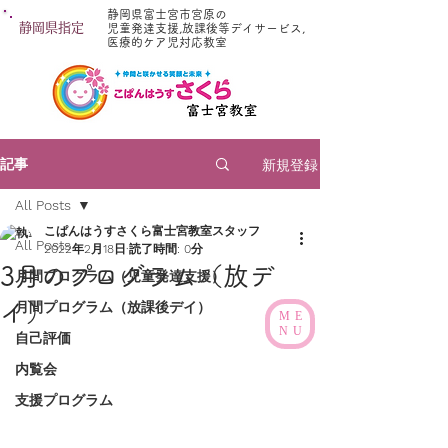
静岡県富士宮市宮原の
静岡県指定
児童発達支援,放課後等デイサービス,
医療的ケア児対応教室
新規登録
記事
All Posts
こぱんはうすさくら富士宮教室スタッフ
All Posts
2022年2月18日
読了時間: 0分
3月のプログラム（放デ
月間プログラム（児童発達支援）
イ）
月間プログラム（放課後デイ）
ME
NU
自己評価
内覧会
支援プログラム