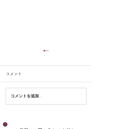
コメント
コメントを追加…
8月のプログラム（放デ
7月のプログラ
イ）
イ）