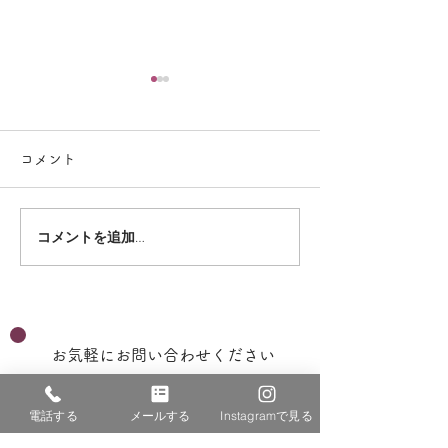
コメント
コメントを追加…
2026年☆保護者による評
2026年☆職員
価 放課後等デイサービ
価 放課後等デ
ス
ス
お気軽にお問い合わせください
0544-55-3411
電話する
メールする
Instagramで見る