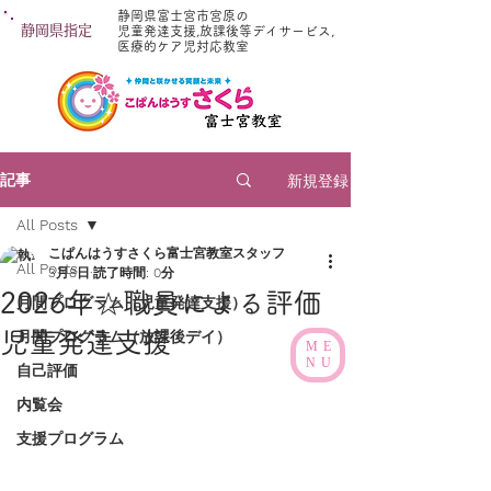
静岡県富士宮市宮原の
静岡県指定
児童発達支援,放課後等デイサービス,
医療的ケア児対応教室
新規登録
記事
All Posts
こぱんはうすさくら富士宮教室スタッフ
All Posts
3月8日
読了時間: 0分
2026年☆職員による評価
月間プログラム（児童発達支援）
児童発達支援
月間プログラム（放課後デイ）
ME
NU
自己評価
内覧会
支援プログラム