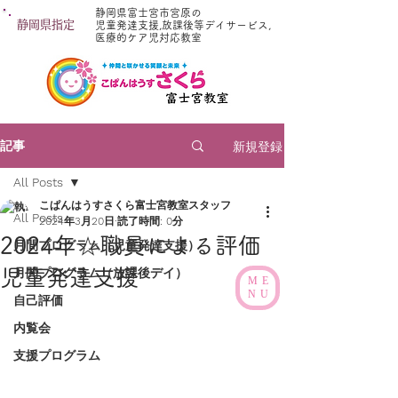
静岡県富士宮市宮原の
静岡県指定
児童発達支援,放課後等デイサービス,
医療的ケア児対応教室
新規登録
記事
All Posts
こぱんはうすさくら富士宮教室スタッフ
All Posts
2024年3月20日
読了時間: 0分
2024年☆職員による評価
月間プログラム（児童発達支援）
児童発達支援
月間プログラム（放課後デイ）
ME
NU
自己評価
内覧会
支援プログラム