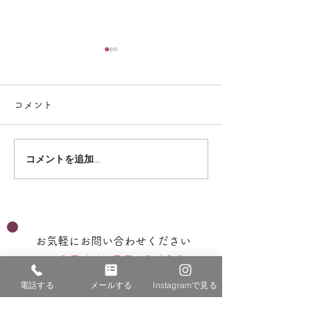
コメント
コメントを追加…
2026年☆保護者による評
2026年☆職員
価 放課後等デイサービ
価 児童発達支
ス
お気軽にお問い合わせください
0544-55-3411
電話する
メールする
Instagramで見る
児童発達支援・放課後等デイサービス