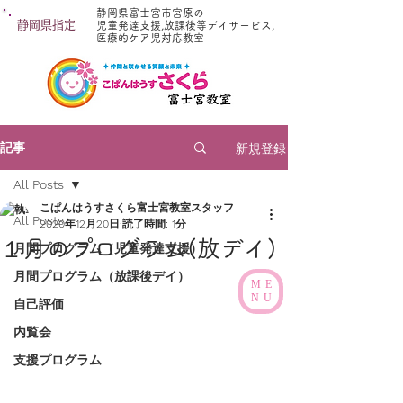
静岡県富士宮市宮原の
静岡県指定
児童発達支援,放課後等デイサービス,
医療的ケア児対応教室
新規登録
記事
All Posts
こぱんはうすさくら富士宮教室スタッフ
All Posts
2020年12月20日
読了時間: 1分
１月のプログラム(放デイ)
月間プログラム（児童発達支援）
月間プログラム（放課後デイ）
ME
NU
自己評価
内覧会
支援プログラム